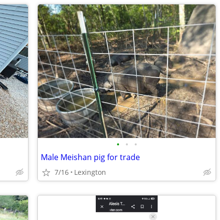
•
•
•
Male Meishan pig for trade
7/16
Lexington