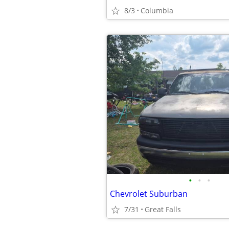
8/3
Columbia
•
•
•
Chevrolet Suburban
7/31
Great Falls