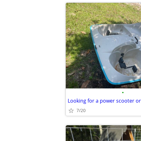
•
7/20