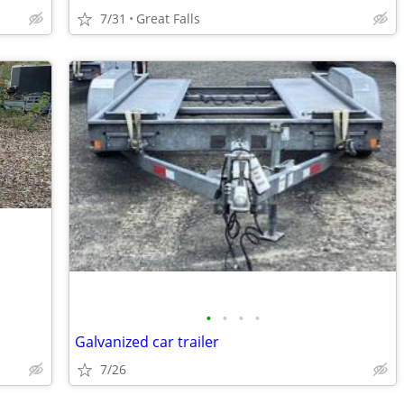
7/31
Great Falls
•
•
•
•
Galvanized car trailer
7/26