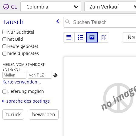
CL
Columbia
Zum Verkauf
Tausch
Nur Suchtitel
Neu
hat Bild
Heute gepostet
hide duplicates
MEILEN VOM STANDORT
ENTFERNT

Karte verwenden...
no imag
Lieferung möglich
sprache des postings
zurück
bewerben