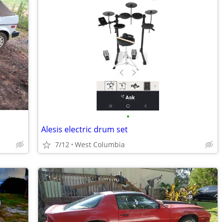
•
Alesis electric drum set
7/12
West Columbia