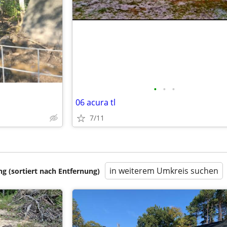
•
•
•
06 acura tl
7/11
in weiterem Umkreis suchen
 (sortiert nach Entfernung)