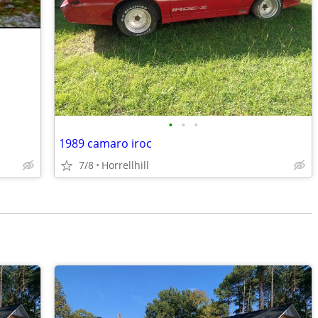
•
•
•
1989 camaro iroc
7/8
Horrellhill