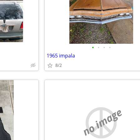
•
•
•
•
1965 impala
8/2
no image