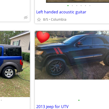
•
•
•
•
•
•
Left handed acoustic guitar
8/5
Columbia
•
•
2013 jeep for UTV