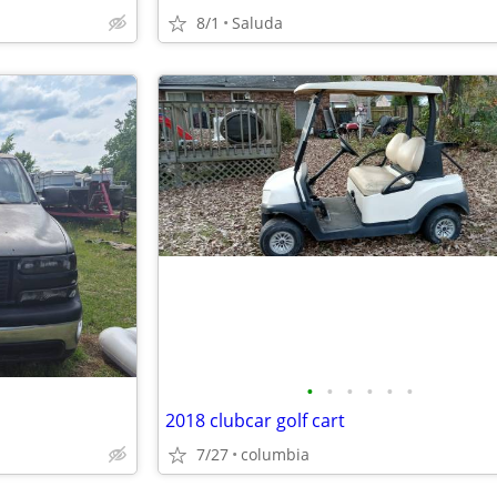
8/1
Saluda
•
•
•
•
•
•
2018 clubcar golf cart
7/27
columbia