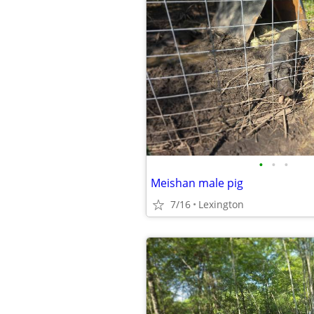
•
•
•
Meishan male pig
7/16
Lexington