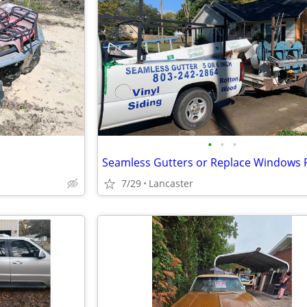
•
•
•
7/29
Lancaster