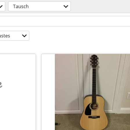
Tausch
stes
e