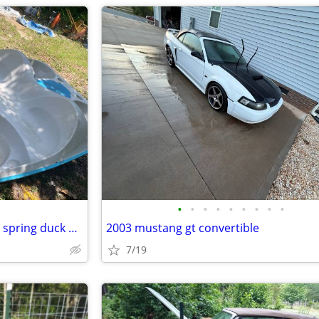
•
•
•
•
•
•
•
•
•
Looking for a power scooter or spring duck play ground toy
2003 mustang gt convertible
7/19