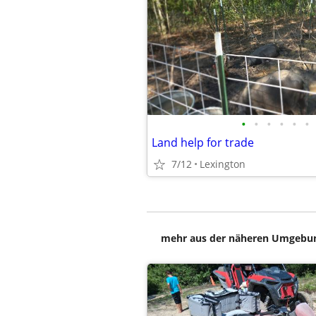
•
•
•
•
•
•
Land help for trade
7/12
Lexington
mehr aus der näheren Umgebung