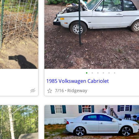
•
•
•
•
•
•
1985 Volkswagen Cabriolet
7/16
Ridgeway