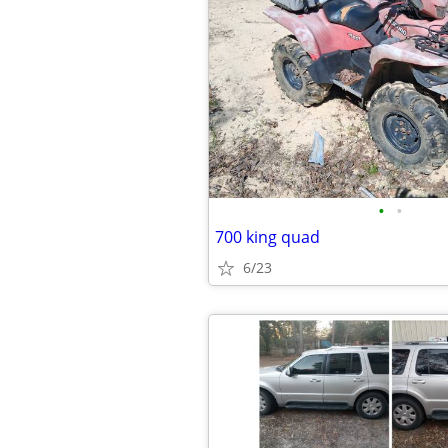
•
•
700 king quad
6/23