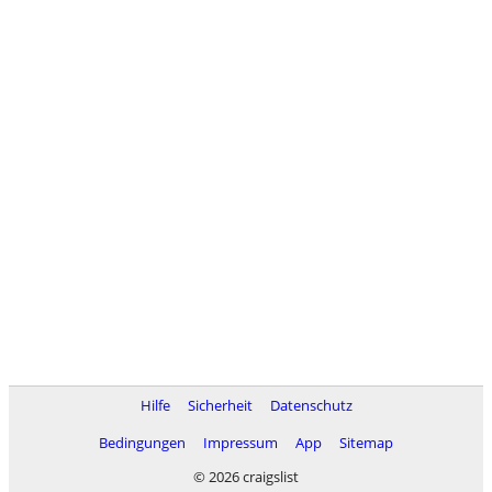
Hilfe
Sicherheit
Datenschutz
Bedingungen
Impressum
App
Sitemap
© 2026 craigslist