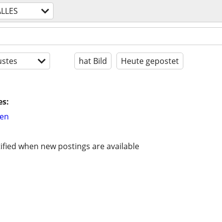
ALLES
stes
hat Bild
Heute gepostet
es:
hen
ified when new postings are available