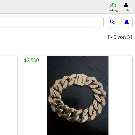
Beitrag
Konto
1 - 9
von 31
$2,500