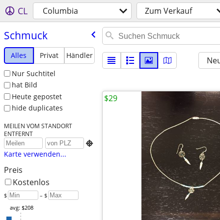
CL
Columbia
Zum Verkauf
Schmuck
Alles
Privat
Händler
Neu
Nur Suchtitel
hat Bild
Heute gepostet
$29
hide duplicates
MEILEN VOM STANDORT
ENTFERNT

Karte verwenden...
Preis
Kostenlos
$
– $
avg: $208