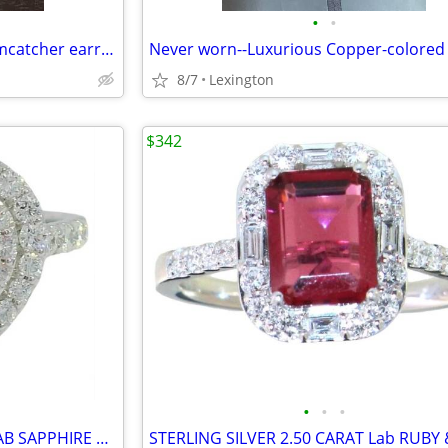
•
•
Real silver and turquoise dreamcatcher earrings & necklace
8/7
Lexington
$342
•
•
•
STERLING SILVER 2.25 CARAT LAB SAPPHIRE & DIAMOND RING