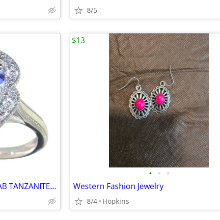
8/5
$13
•
•
•
STERLING SILVER 1.25 CARAT LAB TANZANITE & DIAMOND RING
Western Fashion Jewelry
8/4
Hopkins