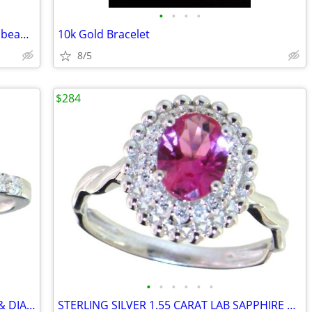
•
•
•
•
Never worn--Luxurious Copper-colored bead necklace and earrings
10k Gold Bracelet
8/5
$284
•
•
•
•
•
•
STERLING SILVER 2.50 CARAT Lab RUBY & DIAMOND RING
STERLING SILVER 1.55 CARAT LAB SAPPHIRE & DIAMOND RING