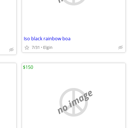
Iso black rainbow boa
7/31
Elgin
$150
no image