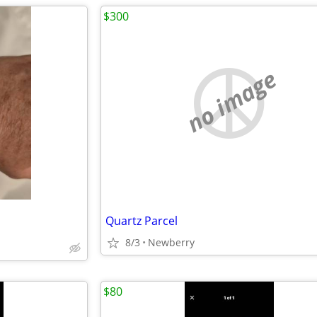
$300
no image
Quartz Parcel
8/3
Newberry
$80