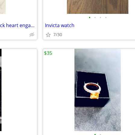
•
•
•
•
Pnina Tornai My Everything black heart engagment ring
Invicta watch
7/30
$35
•
•