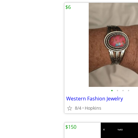
$6
•
•
•
•
Western Fashion Jewelry
8/4
Hopkins
$150