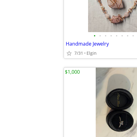
•
•
•
•
•
•
•
•
Handmade Jewelry
7/31
Elgin
$1,000