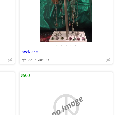
•
•
•
•
•
necklace
8/1
Sumter
$500
no image