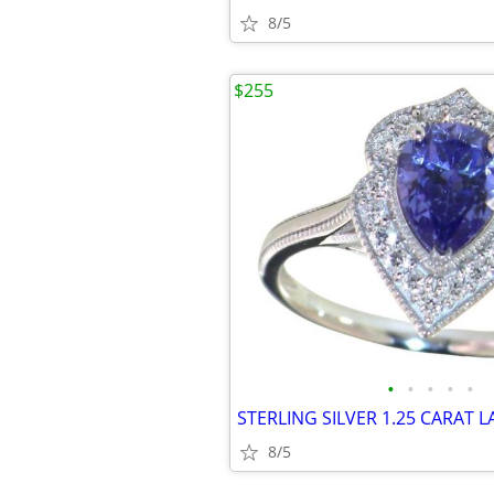
8/5
$255
•
•
•
•
•
8/5