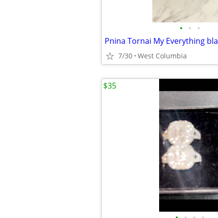
•
•
•
7/30
West Columbia
$35
•
•
•
•