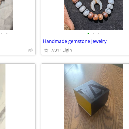
•
•
•
•
•
Handmade gemstone jewelry
7/31
Elgin