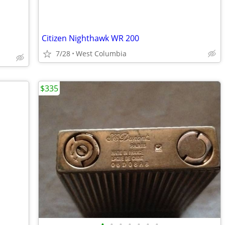
Citizen Nighthawk WR 200
7/28
West Columbia
$335
•
•
•
•
•
•
•