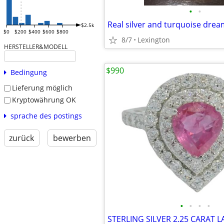
•
•
$2.5k
$0
$200
$400
$600
$800
8/7
Lexington
HERSTELLER&MODELL
$990
Bedingung
Lieferung möglich
Kryptowährung OK
sprache des postings
zurück
bewerben
•
•
•
•