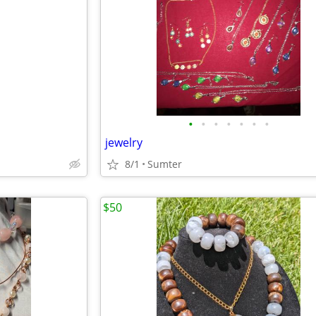
•
•
•
•
•
•
•
jewelry
8/1
Sumter
$50