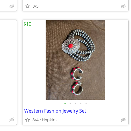
8/5
$10
•
•
•
•
•
Western Fashion Jewelry Set
8/4
Hopkins