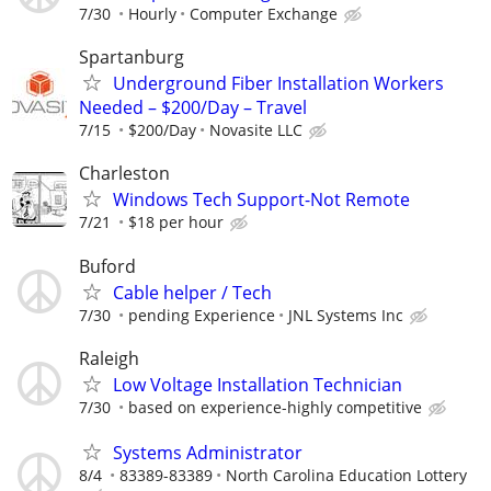
7/30
Hourly
Computer Exchange
Spartanburg
Underground Fiber Installation Workers
Needed – $200/Day – Travel
7/15
$200/Day
Novasite LLC
Charleston
Windows Tech Support-Not Remote
7/21
$18 per hour
Buford
Cable helper / Tech
7/30
pending Experience
JNL Systems Inc
Raleigh
Low Voltage Installation Technician
7/30
based on experience-highly competitive
Systems Administrator
8/4
83389-83389
North Carolina Education Lottery