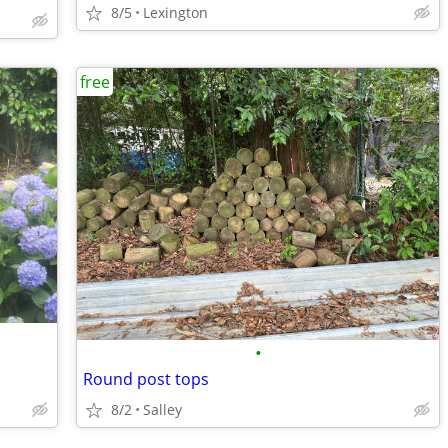
8/5
Lexington
free
•
Round post tops
8/2
Salley