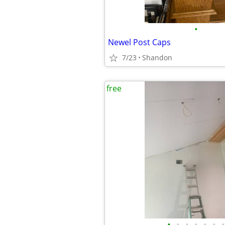
•
Newel Post Caps
7/23
Shandon
free
•
•
•
•
•
•
•