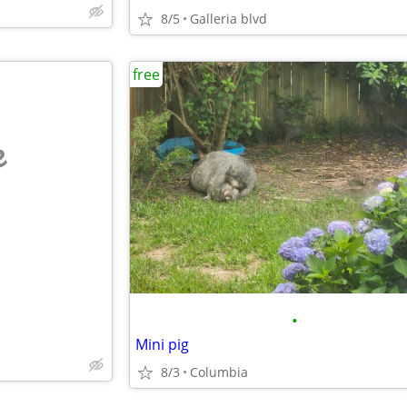
8/5
Galleria blvd
free
e
•
Mini pig
8/3
Columbia