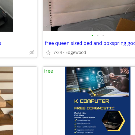
•
•
•
s
7/24
Edgewood
free