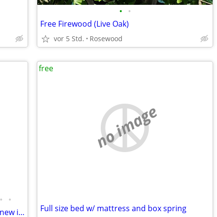
•
•
Free Firewood (Live Oak)
vor 5 Std.
Rosewood
free
no image
•
•
Full size bed w/ mattress and box spring
Miscellaneous items for resellers some new in package must take all