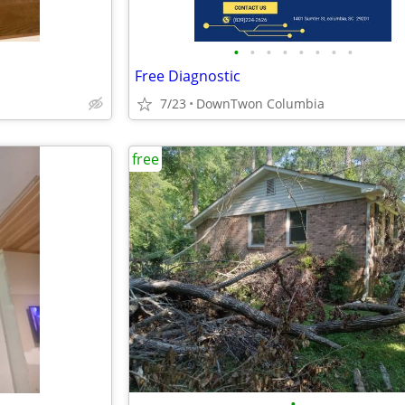
•
•
•
•
•
•
•
•
Free Diagnostic
7/23
DownTwon Columbia
free
•