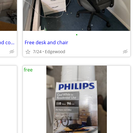
•
free queen sized bed and boxspring good condition
Free desk and chair
7/24
Edgewood
free