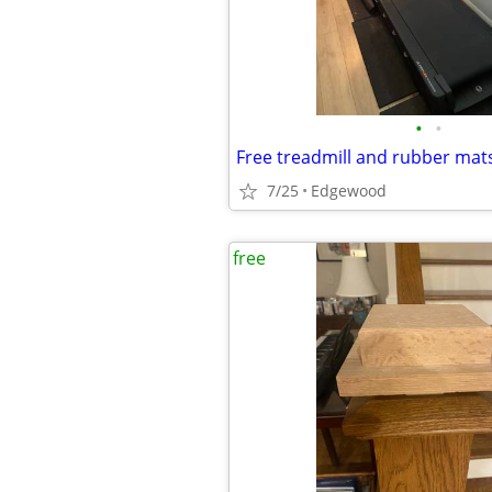
•
•
Free treadmill and rubber mat
7/25
Edgewood
free