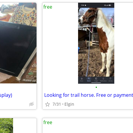
free
•
splay)
Looking for trail horse. Free or paymen
7/31
Elgin
free