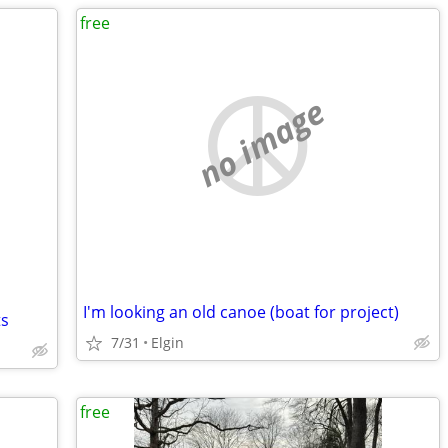
free
no image
I'm looking an old canoe (boat for project)
ts
7/31
Elgin
free