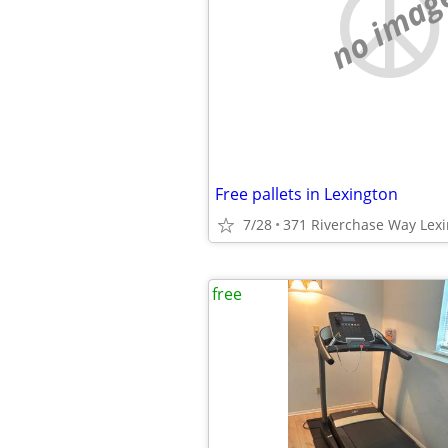
no imag
Free pallets in Lexington
7/28
371 Riverchase Way Lex
free