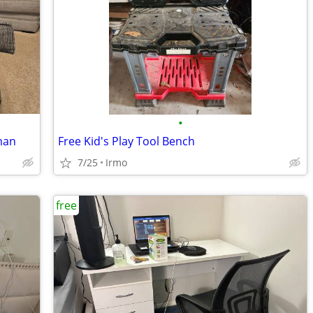
•
man
Free Kid's Play Tool Bench
7/25
Irmo
free