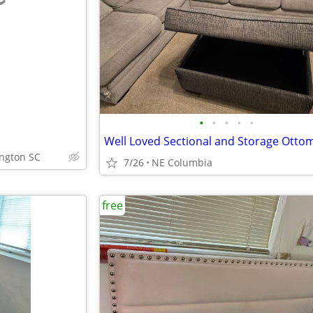
e
•
•
•
•
•
Well Loved Sectional and Storage Otto
ington SC
7/26
NE Columbia
free