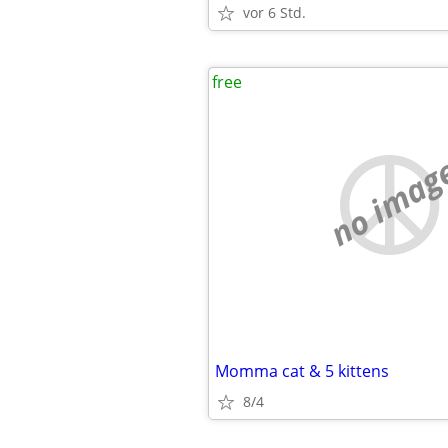
vor 6 Std.
free
no imag
Momma cat & 5 kittens
8/4