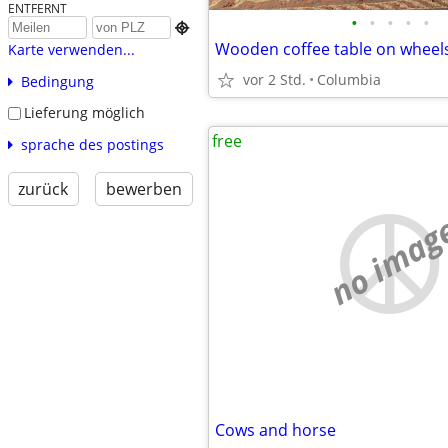
ENTFERNT
•
•
•
•
•

Wooden coffee table on wheel
Karte verwenden...
vor 2 Std.
Columbia
Bedingung
Lieferung möglich
free
sprache des postings
zurück
bewerben
no imag
Cows and horse