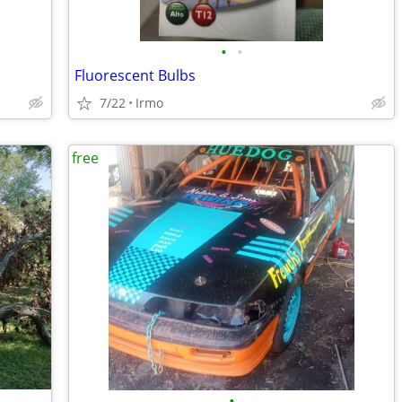
•
•
Fluorescent Bulbs
7/22
Irmo
free
•