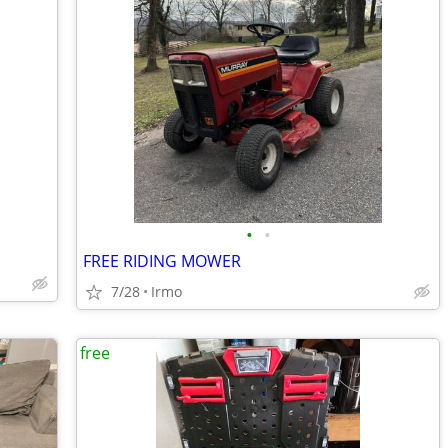
•
•
FREE RIDING MOWER
7/28
Irmo
free