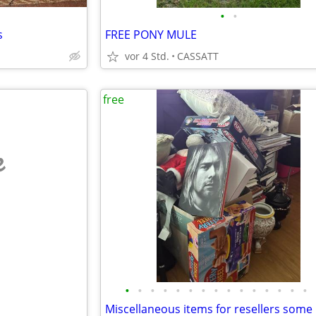
•
•
s
FREE PONY MULE
vor 4 Std.
CASSATT
free
e
•
•
•
•
•
•
•
•
•
•
•
•
•
•
•