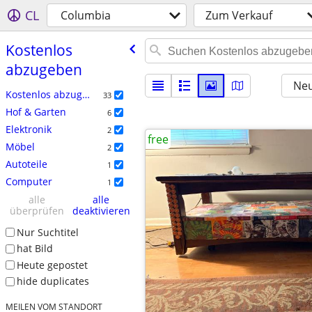
CL
Columbia
Zum Verkauf
Kostenlos
abzugeben
Neu
Kostenlos abzugeben
33
Hof & Garten
6
Elektronik
2
free
Möbel
2
Autoteile
1
Computer
1
alle
alle
überprüfen
deaktivieren
Nur Suchtitel
hat Bild
Heute gepostet
hide duplicates
MEILEN VOM STANDORT