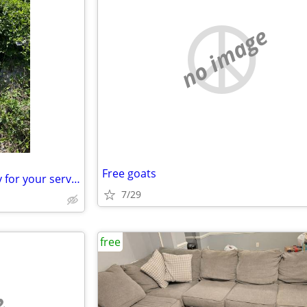
no image
Free goats
Trash/dirt pile removal, will pay for your service
7/29
free